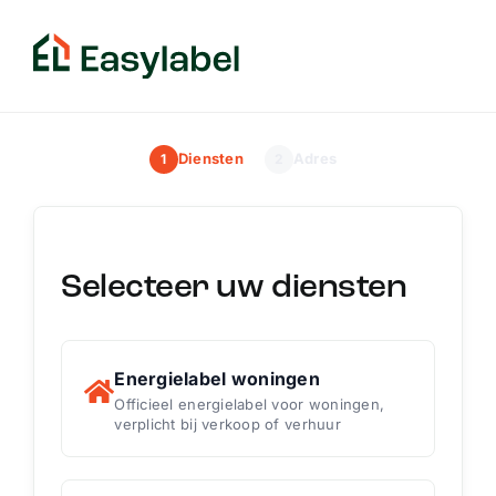
Skip
to
content
Diensten
Adres
1
2
Selecteer uw diensten
Energielabel woningen
Officieel energielabel voor woningen,
verplicht bij verkoop of verhuur